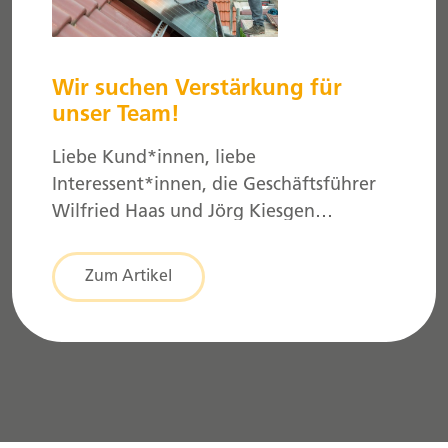
Wir suchen Verstärkung für
unser Team!
Liebe Kund*innen, liebe
Interessent*innen, die Geschäftsführer
Wilfried Haas und Jörg Kiesgen
informieren Sie zu den aktuellen
Themen und diskutieren diese im
Zum Artikel
Anschluss mit Ihnen. Wie immer wollen
wir das Thema im Online-Meeting
kompakt in ca. 20 Minuten vorstellen
und anschließend mit Ihnen diskutieren
sowie Ihre Fragen beantworten. Eine
Anmeldung im Voraus ist hierzu nicht