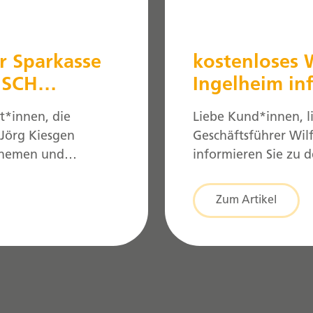
r Sparkasse
kostenloses
ISCH
Ingelheim in
02.10.2023 – 
t*innen, die
Liebe Kund*innen, li
 Jörg Kiesgen
Geschäftsführer Wil
 Themen und
informieren Sie zu 
 Ihnen. Wie immer
diskutieren diese i
eeting kompakt in
wollen wir das The
Zum Artikel
chließend mit Ihnen
ca. 20 Minuten vors
ntworten. Eine
diskutieren sowie I
cht notwendig. […]
Anmeldung im Voraus