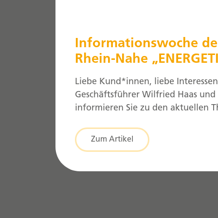
Informationswoche de
Rhein-Nahe „ENERGET
SANIEREN“
Liebe Kund*innen, liebe Interessen
Geschäftsführer Wilfried Haas und
informieren Sie zu den aktuellen
diskutieren diese im Anschluss mit
wollen wir das Thema im Online-M
Zum Artikel
ca. 20 Minuten vorstellen und ans
diskutieren sowie Ihre Fragen bea
Anmeldung im Voraus ist hierzu ni