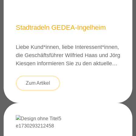
Stadtradeln GEDEA-Ingelheim
Liebe Kund*innen, liebe Interessent*innen,
die Geschäftsführer Wilfried Haas und Jörg
Kiesgen informieren Sie zu den aktuellen
Themen und diskutieren diese im
Anschluss mit Ihnen. Wie immer wollen wir
Zum Artikel
das Thema im Online-Meeting kompakt in
ca. 20 Minuten vorstellen und
anschließend mit Ihnen diskutieren sowie
Ihre Fragen beantworten. Eine Anmeldung
im Voraus ist hierzu nicht notwendig. […]